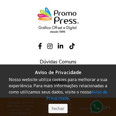
Dúvidas Comuns
Institucional
Aviso de Privacidade
Nosso website utiliza cookies para melhorar a sua
Contato
experiência. Para mais informações relacionadas a
como utilizamos seus dados, visite o nosso
Aviso de
Privacidade
.
Rua José Pereira Jorge,
Promopress Gráfica ©
178 Vila Guilherme - São
2026 - Todos os direitos
Fechar
Paulo - SP CEP: 02067-020
reservados - CNPJ:
CNPJ 13.072.399/0001-68 -
13.072.399/0001-68
Tel: 11-3126-3126